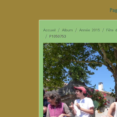
Pag
Accueil
Album
Année 2015
Fête 
P1050753