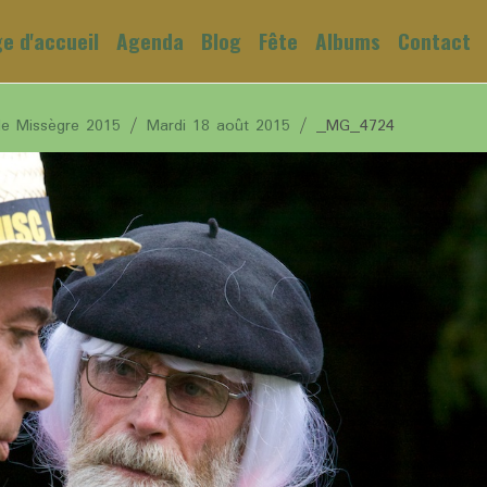
e d'accueil
Agenda
Blog
Fête
Albums
Contact
de Missègre 2015
Mardi 18 août 2015
_MG_4724