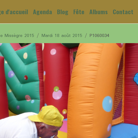
e d'accueil
Agenda
Blog
Fête
Albums
Contact
de Missègre 2015
Mardi 18 août 2015
P1060034