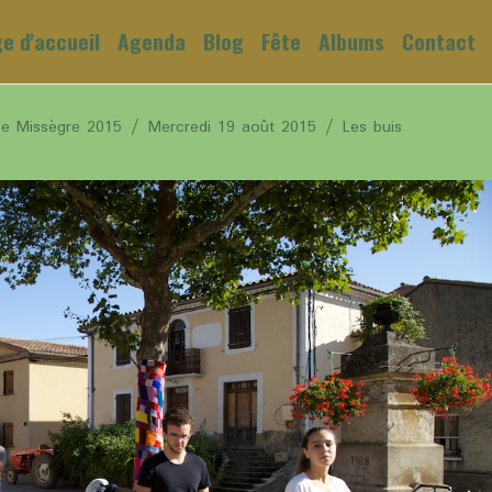
e d'accueil
Agenda
Blog
Fête
Albums
Contact
de Missègre 2015
Mercredi 19 août 2015
Les buis