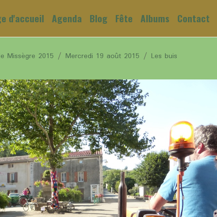
e d'accueil
Agenda
Blog
Fête
Albums
Contact
de Missègre 2015
Mercredi 19 août 2015
Les buis