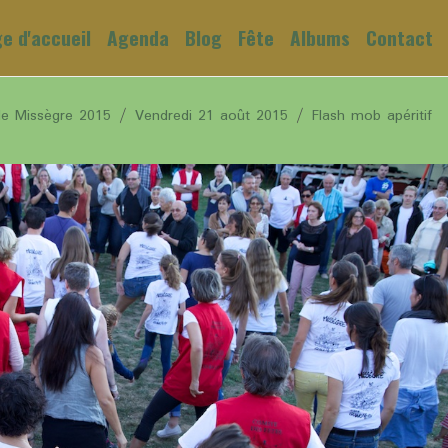
e d'accueil
Agenda
Blog
Fête
Albums
Contact
de Missègre 2015
Vendredi 21 août 2015
Flash mob apéritif