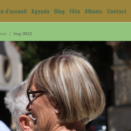
e d'accueil
Agenda
Blog
Fête
Albums
Contact
truc
Img 0822