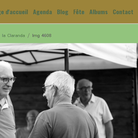
e d'accueil
Agenda
Blog
Fête
Albums
Contact
e la Claranda
Img 4608