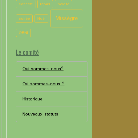
concert
repas
belote
Missègre
soirée
Noël
ORNI
Le comité
Qui sommes-nous?
Où sommes-nous ?
Historique
Nouveaux statuts