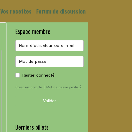
Vos recettes
Forum de discussion
Espace membre
Rester connecté
Créer un compte
|
Mot de passe perdu ?
Valider
Derniers billets