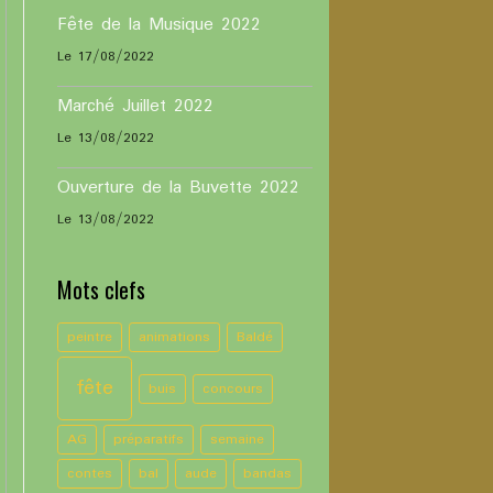
Fête de la Musique 2022
Le 17/08/2022
Marché Juillet 2022
Le 13/08/2022
Ouverture de la Buvette 2022
Le 13/08/2022
Mots clefs
peintre
animations
Baldé
fête
buis
concours
AG
préparatifs
semaine
contes
bal
aude
bandas