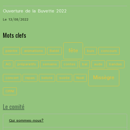
Ouverture de la Buvette 2022
Le 13/08/2022
Mots clefs
fête
peintre
animations
Baldé
buis
concours
AG
préparatifs
semaine
contes
bal
aude
bandas
Missègre
concert
repas
belote
soirée
Noël
ORNI
Le comité
Qui sommes-nous?