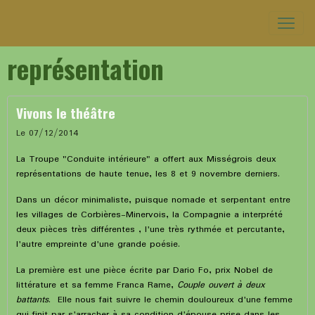
représentation
Vivons le théâtre
Le 07/12/2014
La Troupe "Conduite intérieure" a offert aux Misségrois deux
représentations de haute tenue, les 8 et 9 novembre derniers.
Dans un décor minimaliste, puisque nomade et serpentant entre
les villages de Corbières-Minervois, la Compagnie a interprété
deux pièces très différentes , l'une très rythmée et percutante,
l'autre empreinte d'une grande poésie.
La première est une pièce écrite par Dario Fo, prix Nobel de
littérature et sa femme Franca Rame,
Couple ouvert à deux
battants
. Elle nous fait suivre le chemin douloureux d'une femme
qui finit par s'arracher à sa condition d'épouse prise dans les