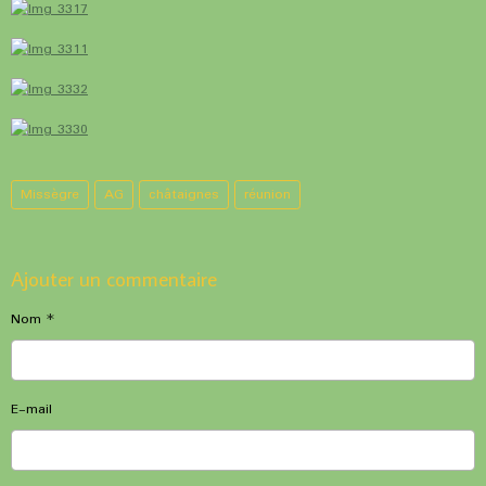
Missègre
AG
châtaignes
réunion
Ajouter un commentaire
Nom
E-mail