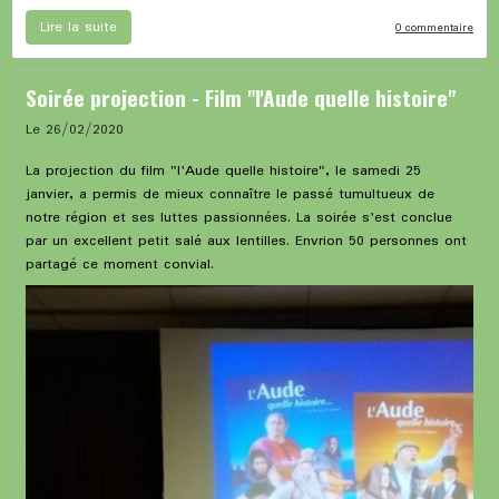
Lire la suite
0 commentaire
Soirée projection - Film "l'Aude quelle histoire"
Le 26/02/2020
La projection du film "l'Aude quelle histoire", le samedi 25
janvier, a permis de mieux connaître le passé tumultueux de
notre région et ses luttes passionnées. La soirée s'est conclue
par un excellent petit salé aux lentilles. Envrion 50 personnes ont
partagé ce moment convial.