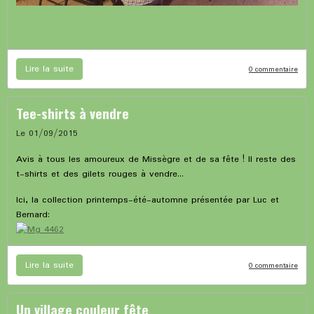
Lire la suite
0 commentaire
Tee-shirts à vendre
Le 01/09/2015
Avis à tous les amoureux de Missègre et de sa fête ! Il reste des
t-shirts et des gilets rouges à vendre...
Ici, la collection printemps-été-automne présentée par Luc et
Bernard:
Lire la suite
0 commentaire
Un village couleur fête